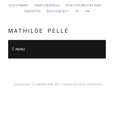
SOUSTRAIRE
OBJETS/ESPACES
ÉCRITS/PUBLICATIONS
ENQUÊTES
BIO/CONTACT
FR
EN
MATHILDE PELLÉ
MENU
La preuve par 1/3, Mathilde Pellé, 2017, collection du CID au Grand-Hornu.