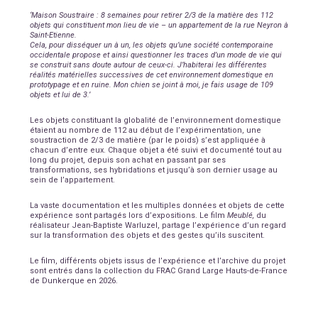
‘Maison Soustraire : 8 semaines pour retirer 2/3 de la matière des 112
objets qui constituent mon lieu de vie – un appartement de la rue Neyron à
Saint-Etienne.
Cela, pour disséquer un à un, les objets qu’une société contemporaine
occidentale propose et ainsi questionner les traces d’un mode de vie qui
se construit sans doute autour de ceux-ci. J’habiterai les différentes
réalités matérielles successives de cet environnement domestique en
prototypage et en ruine.
Mon chien se joint à moi, je fais usage de 109
objets et lui de 3.’
Les objets constituant la globalité de l’environnement domestique
étaient au nombre de 112 au début de l’expérimentation, une
soustraction de 2/3 de matière (par le poids) s’est appliquée à
chacun d’entre eux.
Chaque objet a été suivi et documenté tout au
long du projet,
depuis son achat en passant par ses
transformations, ses hybridations et jusqu’à
son dernier usage au
sein de l’appartement.
La vaste documentation et les multiples données et objets de cette
expérience sont partagés lors d’expositions. Le film
Meublé,
du
réalisateur Jean-Baptiste Warluzel, partage l’expérience d’un regard
sur la transformation des objets et des gestes qu’ils suscitent.
Le film, différents objets issus de l’expérience et l’archive du projet
sont entrés dans la collection du FRAC Grand Large Hauts-de-France
de Dunkerque en 2026.