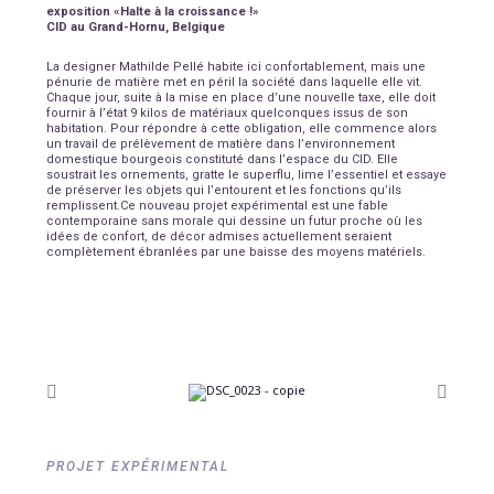
exposition «Halte à la croissance !»
CID au Grand-Hornu, Belgique
La designer Mathilde Pellé habite ici confortablement, mais une
pénurie de matière met en péril la société dans laquelle elle vit.
Chaque jour, suite à la mise en place d’une nouvelle taxe, elle doit
fournir à l’état 9 kilos de matériaux quelconques issus de son
habitation. Pour répondre à cette obligation, elle commence alors
un travail de prélèvement de matière dans l’environnement
domestique bourgeois constituté dans l’espace du CID. Elle
soustrait les ornements, gratte le superflu, lime l’essentiel et essaye
de préserver les objets qui l’entourent et les fonctions qu’ils
remplissent.Ce nouveau projet expérimental est une fable
contemporaine sans morale qui dessine un futur proche où les
idées de confort, de décor admises actuellement seraient
complètement ébranlées par une baisse des moyens matériels.
PROJET EXPÉRIMENTAL