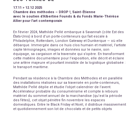
17.11 > 12.12 2025
Chambre des méthodes – DROP !, Saint-Étienne
avec le soutien d’Albertine Founds & du F
onds Marie-Thérèse
Allier pour l’art contemporain
En février 2024, Mathilde Pellé embarque à Savannah (côte Est des
États-Unis) à bord d’un porte-conteneurs qui fait escale à
Philadelphie, Rotterdam, London Gateway et Dunkerque — où elle
débarque. Immergée dans ce huis clos humain et matériel, l’artiste
capte témoignages, images et données sur le navire, son
équipage, sa cargaison et la traversée qui s’opère. En transformant
cette matière documentaire pour l’exposition, elle décrit et éclaire
une artère majeure et pourtant invisible de la logistique globalisée :
le transport maritime.
Pendant sa résidence à la Chambre des Méthodes et en parallèle
des installations réalisées sur sa traversée en porte-conteneurs,
Mathilde Pellé déplie et étudie l’objet calendrier de l’avent.
Accélérateur probable du consumérisme et compte à rebours
matériel du sommet annuel de la marchandise (qu’est la période
des fêtes), cet objet pénètre fin novembre les espaces
domestiques. Entre le Black Friday et Noël, il distribue massivement
et quotidiennement son lot de chocolats et de petits objets