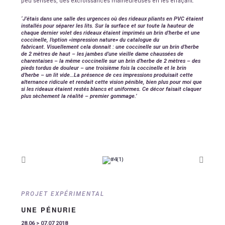
peu sensées,
des excroissances malheureuses en les effaçant.
‘J’étais dans une salle des urgences où des rideaux pliants en PVC étaient
installés pour séparer les lits.
Sur la surface et sur toute la hauteur de
chaque dernier volet
des rideaux étaient imprimés un brin d’herbe et une
coccinelle,
l’option «impression nature» du catalogue du
fabricant.
Visuellement cela donnait :
une coccinelle sur un brin d’herbe
de 2 mètres de haut –
les jambes d’une vieille dame chaussées de
charentaises –
la même coccinelle sur un brin d’herbe de 2 mètres –
des
pieds tordus de douleur –
une troisième fois la coccinelle et le brin
d’herbe – un lit vide…La présence de ces impressions produisait cette
alternance ridicule et rendait cette vision pénible, bien plus pour moi que
si les rideaux étaient restés blancs et uniformes. Ce décor faisait claquer
plus sèchement la réalité – premier gommage.’
PROJET EXPÉRIMENTAL
UNE PÉNURIE
28.06 > 07.07 2018