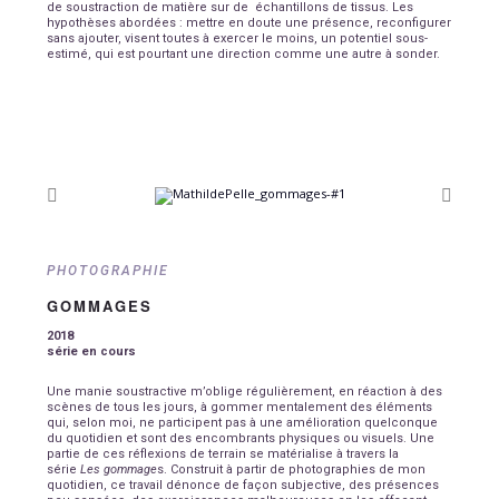
de soustraction de matière sur de échantillons de tissus. Les
hypothèses abordées : mettre en doute une présence, reconfigurer
sans ajouter, visent toutes à exercer le moins, un potentiel sous-
estimé, qui est pourtant une direction comme une autre à sonder.
PHOTOGRAPHIE
GOMMAGES
2018
série en cours
Une manie soustractive m’oblige régulièrement, en réaction à des
scènes
de tous les jours, à gommer mentalement des éléments
qui, selon moi,
ne participent pas à une amélioration quelconque
du quotidien
et sont des encombrants physiques ou visuels.
Une
partie de ces réflexions de terrain se matérialise à travers la
série
Les gommage
s. Construit à partir de photographies de mon
quotidien,
ce travail dénonce de façon subjective, des présences