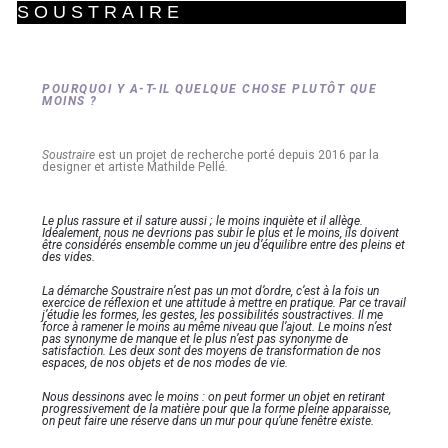
SOUSTRAIRE
POURQUOI Y A-T-IL QUELQUE CHOSE PLUTÔT QUE
MOINS ?
Soustraire
est un projet de recherche porté depuis 2016 par la
designer et artiste Mathilde Pellé
.
Le plus rassure et il sature aussi ; le moins inquiète et il allège.
Idéalement, nous ne devrions pas subir le plus et le moins, ils doivent
être considérés ensemble comme un jeu d’équilibre entre des pleins et
des vides.
La démarche Soustraire n’est pas un mot d’ordre, c’est à la fois un
exercice de réflexion et une attitude à mettre en pratique. Par ce travail
j’étudie les formes, les gestes, les possibilités soustractives. Il me
force à ramener le moins au même niveau que l’ajout. Le moins n’est
pas synonyme de manque et le plus n’est pas synonyme de
satisfaction. Les deux sont des moyens de transformation de nos
espaces, de nos objets et de nos modes de vie.
Nous dessinons avec le moins : on peut former un objet en retirant
progressivement de la matière pour que la forme pleine apparaisse,
on peut faire une réserve dans un mur pour qu’une fenêtre existe.