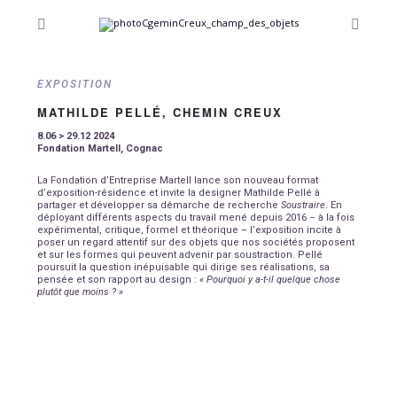
EXPOSITION
MATHILDE PELLÉ, CHEMIN CREUX
8.06 > 29.12 2024
Fondation Martell, Cognac
La Fondation d’Entreprise Martell lance son nouveau format
d’exposition-résidence et invite la designer Mathilde Pellé à
partager et développer sa démarche de recherche
Soustraire
. En
déployant différents aspects du travail mené depuis 2016 – à la fois
expérimental, critique, formel et théorique – l’exposi­tion incite à
poser un regard attentif sur des objets que nos sociétés proposent
et sur les formes qui peuvent advenir par soustraction. Pellé
poursuit la question inépuisable qui dirige ses réalisations, sa
pensée et son rapport au design :
« Pourquoi y a-t-il quelque chose
plutôt que moins ? »